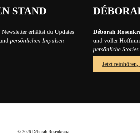
EN STAND
DÉBORA
 Newsletter erhältst du Updates
Déborah Rosenkr
und
persönlichen Impulsen
–
und voller Hoffnu
persönliche Stories
Jetzt reinhören,
© 2026 Déborah Rosenkranz