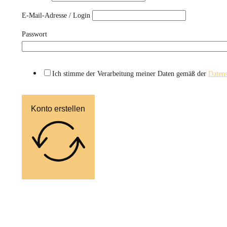
E-Mail-Adresse / Login
Passwort
Ich stimme der Verarbeitung meiner Daten gemäß der
Datens
Konto erstellen