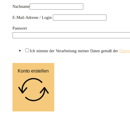
Nachname
E-Mail-Adresse / Login
Passwort
Ich stimme der Verarbeitung meiner Daten gemäß der
Datens
Konto erstellen